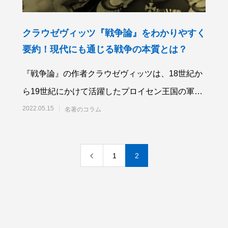
クラウゼヴィッツ『戦争論』をわかりやすく
要約！現代にも通じる戦争の本質とは？
『戦争論』の作者クラウゼヴィッツは、18世紀か
ら19世紀にかけて活躍したプロイセン王国の軍
人・軍事学者です。クラウゼヴィッツが示し
2022.05.15
名著のコラム
1
2