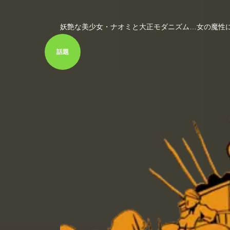
妖艶な美少女・ナオミと大正モダニズム…女の魔性
話題