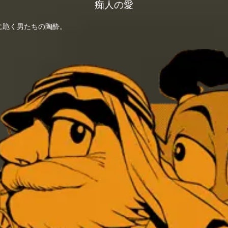
痴人の愛
に跪く男たちの陶酔。