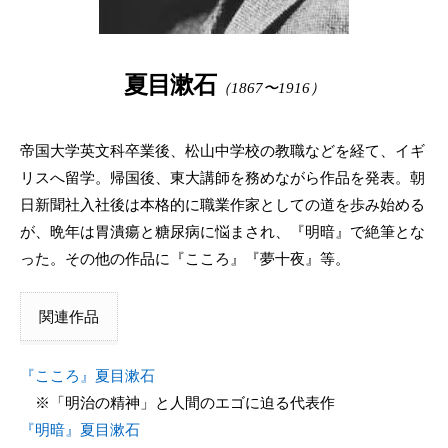
夏目漱石
（1867〜1916）
帝国大学英文科卒業後、松山中学校の教職などを経て、イギ
リスへ留学。帰国後、東大講師を務めながら作品を発表。朝
日新聞社入社後は本格的に職業作家としての道を歩み始める
が、晩年は胃潰瘍と糖尿病に悩まされ、『明暗』で絶筆とな
った。その他の作品に『こころ』『夢十夜』等。
関連作品
『こころ』夏目漱石
※「明治の精神」と人間のエゴに迫る代表作
『明暗』夏目漱石