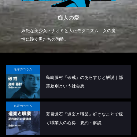
痴人の愛
妖艶な美少女・ナオミと大正モダニズム…女の魔
性に跪く男たちの陶酔。
名著のコラム
島崎藤村『破戒』のあらすじと解説｜部
落差別という社会悪
名著のコラム
夏目漱石『道楽と職業』好きなことで稼
ぐ職業人の心得｜要約・解説