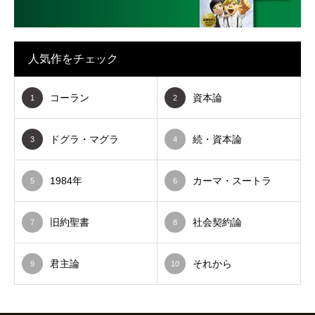
人気作をチェック
コーラン
資本論
1
2
ドグラ・マグラ
続・資本論
3
4
1984年
カーマ・スートラ
5
6
旧約聖書
社会契約論
7
8
君主論
それから
9
10