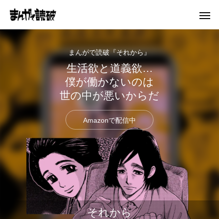
まんがで読破『それから』
生活欲と道義欲…
僕が働かないのは
世の中が悪いからだ
Amazonで配信中
それから