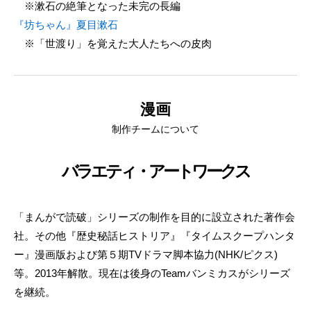
※漱石の絶筆となった未完の長編
『坊ちゃん』夏目漱石
※「世渡り」を覚えた大人たちへの皮肉
漫画
制作チームについて
バラエティ・アートワークス
「まんがで読破」シリーズの制作を目的に設立された著作会
社。その他『歴史秘話ヒストリア』『タイムスクープハンタ
ー』漫画版および第５期TVドラマ脚本協力(NHK/ピクス)
等。2013年解散。現在は後身のTeamバンミカスがシリーズ
を継続。