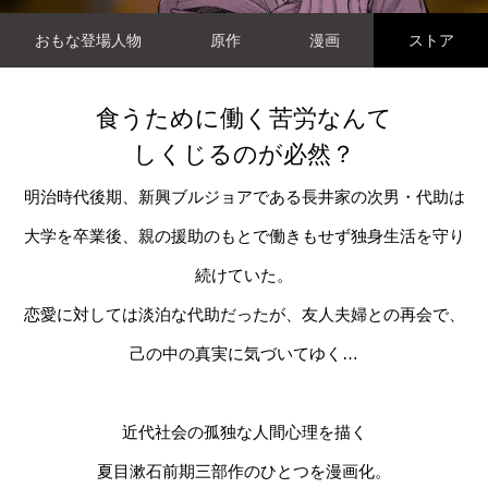
おもな登場人物
原作
漫画
ストア
食うために働く苦労なんて
しくじるのが必然？
明治時代後期、新興ブルジョアである長井家の次男・代助は
大学を卒業後、親の援助のもとで働きもせず独身生活を守り
続けていた。
恋愛に対しては淡泊な代助だったが、友人夫婦との再会で、
己の中の真実に気づいてゆく…
近代社会の孤独な人間心理を描く
夏目漱石前期三部作のひとつを漫画化。