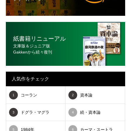
紙書籍リニューアル
文庫版＆ジュニア版
Gakkenから続々復刊
人気作をチェック
コーラン
資本論
1
2
ドグラ・マグラ
続・資本論
3
4
1984年
カーマ・スートラ
5
6