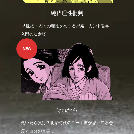
純粋理性批判
18世紀・人間の理性をめぐる思索…カント哲学
入門の決定版！
NEW
それから
働いたら負け？明治時代のニート君が思い知る恋
愛と自分の真実…