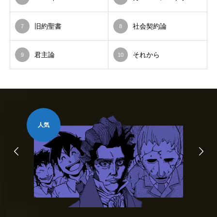
旧約聖書
社会契約論
7
8
君主論
それから
9
10
人気